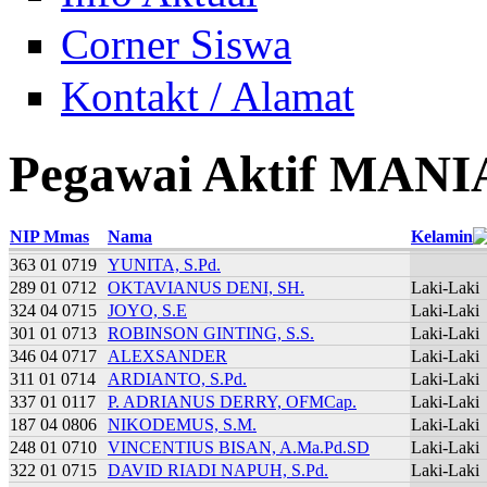
Corner Siswa
Kontakt / Alamat
Pegawai Aktif MAN
NIP Mmas
Nama
Kelamin
363 01 0719
YUNITA, S.Pd.
289 01 0712
OKTAVIANUS DENI, SH.
Laki-Laki
324 04 0715
JOYO, S.E
Laki-Laki
301 01 0713
ROBINSON GINTING, S.S.
Laki-Laki
346 04 0717
ALEXSANDER
Laki-Laki
311 01 0714
ARDIANTO, S.Pd.
Laki-Laki
337 01 0117
P. ADRIANUS DERRY, OFMCap.
Laki-Laki
187 04 0806
NIKODEMUS, S.M.
Laki-Laki
248 01 0710
VINCENTIUS BISAN, A.Ma.Pd.SD
Laki-Laki
322 01 0715
DAVID RIADI NAPUH, S.Pd.
Laki-Laki