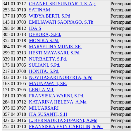
341 01 0717
CHANEL SRI SUNDARTI, S. Ag.
Perempua
253 04 0710
SATINAM
Perempua
177 01 0705
WIDYA BERTI, S.Pd
Perempua
143 01 0703
EMILIAWATI SAOIYAGO, S.Th
Perempua
298 04 0812
IDA.S
Perempua
305 01 0713
DEBORA, S.Pd.
Perempua
352 01 0718
MONIKA S.Pd.
Perempua
084 01 0798
MARSELINA MUNIS. SE.
Perempua
299 02 0313
HESTI MAYASARI, S.Pd.
Perempua
339 01 0717
NURBAETY, S.Pd.
Perempua
175 01 0705
SULIANI, S.Pd.
Perempua
217 01 0708
HONITA, S.Pd.
Perempua
332 01 07 16
NOVITASARI NOBERTA, S.Pd
Perempua
163 01 0105
MAUNAWATI, SE.
Perempua
171 03 0705
LENI, A.Md.
Perempua
181 01 0706
FRANSISKA WARNI, S.Pd.
Perempua
284 01 0712
KATARINA HELENA, A.Ma.
Perempua
075 03 0797
MILUARSARI
Perempua
357 04 0718
ITA SUSANTI, S.H
Perempua
327 03 0416
L. BERNADETA SUPARNI, A.Md
Perempua
252 01 0710
FRANSISKA EVIN CAROLIN, S.Pd.
Perempua