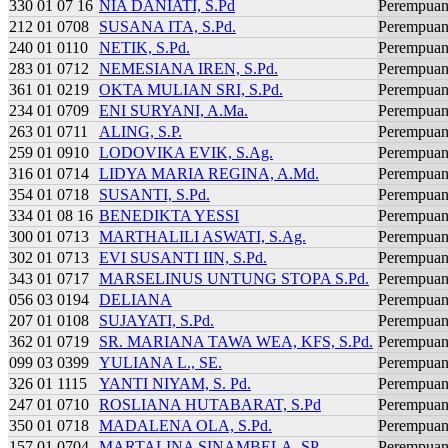
330 01 07 16
NIA DANIATI, S.Pd
Perempua
212 01 0708
SUSANA ITA, S.Pd.
Perempua
240 01 0110
NETIK, S.Pd.
Perempua
283 01 0712
NEMESIANA IREN, S.Pd.
Perempua
361 01 0219
OKTA MULIAN SRI, S.Pd.
Perempua
234 01 0709
ENI SURYANI, A.Ma.
Perempua
263 01 0711
ALING, S.P.
Perempua
259 01 0910
LODOVIKA EVIK, S.Ag.
Perempua
316 01 0714
LIDYA MARIA REGINA, A.Md.
Perempua
354 01 0718
SUSANTI, S.Pd.
Perempua
334 01 08 16
BENEDIKTA YESSI
Perempua
300 01 0713
MARTHALILI ASWATI, S.Ag.
Perempua
302 01 0713
EVI SUSANTI IIN, S.Pd.
Perempua
343 01 0717
MARSELINUS UNTUNG STOPA S.Pd.
Perempua
056 03 0194
DELIANA
Perempua
207 01 0108
SUJAYATI, S.Pd.
Perempua
362 01 0719
SR. MARIANA TAWA WEA, KFS, S.Pd.
Perempua
099 03 0399
YULIANA L., SE.
Perempua
326 01 1115
YANTI NIYAM, S. Pd.
Perempua
247 01 0710
ROSLIANA HUTABARAT, S.Pd
Perempua
350 01 0718
MADALENA OLA, S.Pd.
Perempua
157 01 0704
MARTALINA SINAMBELA, SP.
Perempua