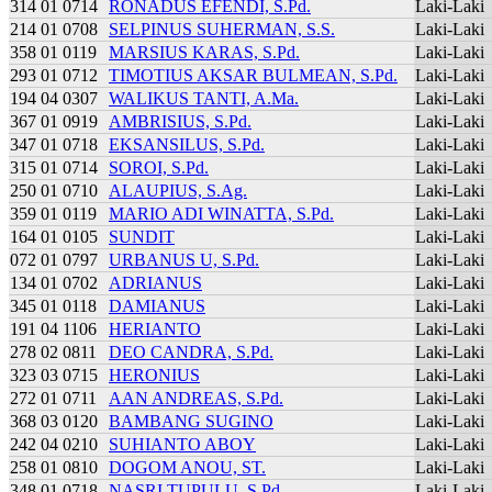
314 01 0714
RONADUS EFENDI, S.Pd.
Laki-Laki
214 01 0708
SELPINUS SUHERMAN, S.S.
Laki-Laki
358 01 0119
MARSIUS KARAS, S.Pd.
Laki-Laki
293 01 0712
TIMOTIUS AKSAR BULMEAN, S.Pd.
Laki-Laki
194 04 0307
WALIKUS TANTI, A.Ma.
Laki-Laki
367 01 0919
AMBRISIUS, S.Pd.
Laki-Laki
347 01 0718
EKSANSILUS, S.Pd.
Laki-Laki
315 01 0714
SOROI, S.Pd.
Laki-Laki
250 01 0710
ALAUPIUS, S.Ag.
Laki-Laki
359 01 0119
MARIO ADI WINATTA, S.Pd.
Laki-Laki
164 01 0105
SUNDIT
Laki-Laki
072 01 0797
URBANUS U, S.Pd.
Laki-Laki
134 01 0702
ADRIANUS
Laki-Laki
345 01 0118
DAMIANUS
Laki-Laki
191 04 1106
HERIANTO
Laki-Laki
278 02 0811
DEO CANDRA, S.Pd.
Laki-Laki
323 03 0715
HERONIUS
Laki-Laki
272 01 0711
AAN ANDREAS, S.Pd.
Laki-Laki
368 03 0120
BAMBANG SUGINO
Laki-Laki
242 04 0210
SUHIANTO ABOY
Laki-Laki
258 01 0810
DOGOM ANOU, ST.
Laki-Laki
348 01 0718
NASRI TUPULU, S.Pd.
Laki-Laki