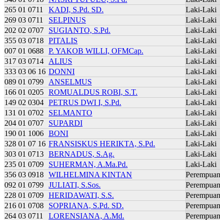
265 01 0711
KADI, S.Pd. SD.
Laki-Laki
269 03 0711
SELPINUS
Laki-Laki
202 02 0707
SUGIANTO, S.Pd.
Laki-Laki
355 03 0718
PITALIS
Laki-Laki
007 01 0688
P. YAKOB WILLI, OFMCap.
Laki-Laki
317 03 0714
ALIUS
Laki-Laki
333 03 06 16
DONNI
Laki-Laki
089 01 0799
ANSELMUS
Laki-Laki
166 01 0205
ROMUALDUS ROBI, S.T.
Laki-Laki
149 02 0304
PETRUS DWI I, S.Pd.
Laki-Laki
131 01 0702
SELMANTO
Laki-Laki
204 01 0707
SUPARDI
Laki-Laki
190 01 1006
BONI
Laki-Laki
328 01 07 16
FRANSISKUS HERIKTA, S.Pd.
Laki-Laki
303 01 0713
BERNADUS, S.Ag.
Laki-Laki
235 01 0709
SUHERMAN, A.Ma.Pd.
Laki-Laki
356 03 0918
WILHELMINA KINTAN
Perempua
092 01 0799
JULIATI, S.Sos.
Perempua
228 01 0709
HERIDAWATI, S.S.
Perempua
216 01 0708
SOPRIANA, S.Pd. SD.
Perempua
264 03 0711
LORENSIANA, A.Md.
Perempua