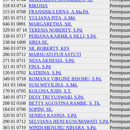
318 03 0714
RIKOSIA
Perempua
215 01 0708
FRANSISKA ERNA, A.Ma.Pd.
Perempua
285 01 0712
YULIANA PITA, A.Md.
Perempua
046 01 0891
MARGARETHA, SH.
Perempua
329 01 07 16
TERESIA NOBERTY, S.Pd.
Perempua
338 01 0717
PEBIANA KARMILA SILLI, S.Pd.
Perempua
238 04 1009
SIRIA SE.
Perempua
366 03 0719
SR. ROBERTY, KFS
Perempua
286 03 0712
MARSUATI FUJI ASTUTI
Perempua
271 01 0711
NESA AKNESIA, S.Pd.
Perempua
321 01 0715
FINA, S.Pd
Perempua
120 01 0702
KATRINA, S.Pd.
Perempua
349 01 0718
ROMANA VIRGINE BISOMU, S.Pd.
Perempua
161 03 1004
SUSI WEVILINA, A.Md.
Perempua
170 01 0705
KOLONA JUIIN, S.T.
Perempua
340 01 0717
DESY TRI YUSWARI, S.Pd.
Perempua
208 02 0108
BETTY AGUSTINA RAMBE, S. Th.
Perempua
184 01 0706
SOPINI, SE.
Perempua
320 01 0715
SENIDA KASNIA, S.Pd.
Perempua
290 01 0712
SELVIANA HENI KUSUMAWATI, S.Pd.
Perempua
365 01 0719
WINDI MENURU NIHARA, S.Pd.
Perempua