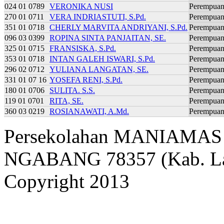
024 01 0789
VERONIKA NUSI
Perempua
270 01 0711
VERA INDRIASTUTI, S.Pd.
Perempua
351 01 0718
CHERLY MARVITA ANDRIYANI, S.Pd.
Perempua
096 03 0399
ROPINA SINTA PANJAITAN, SE.
Perempua
325 01 0715
FRANSISKA, S.Pd.
Perempua
353 01 0718
INTAN GALEH ISWARI, S.Pd.
Perempua
296 02 0712
YULIANA LANGATAN, SE.
Perempua
331 01 07 16
YOSEFA RENI, S.Pd.
Perempua
180 01 0706
SULITA. S.S.
Perempua
119 01 0701
RITA, SE.
Perempua
360 03 0219
ROSIANAWATI, A.Md.
Perempua
Persekolahan MANIAMAS Ng
NGABANG 78357 (Kab. Lan
Copyright 2013