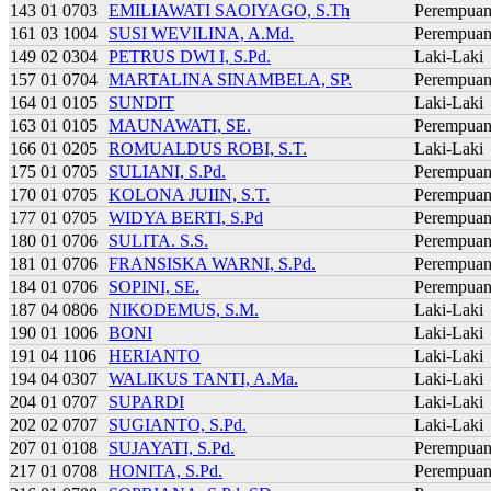
143 01 0703
EMILIAWATI SAOIYAGO, S.Th
Perempua
161 03 1004
SUSI WEVILINA, A.Md.
Perempua
149 02 0304
PETRUS DWI I, S.Pd.
Laki-Laki
157 01 0704
MARTALINA SINAMBELA, SP.
Perempua
164 01 0105
SUNDIT
Laki-Laki
163 01 0105
MAUNAWATI, SE.
Perempua
166 01 0205
ROMUALDUS ROBI, S.T.
Laki-Laki
175 01 0705
SULIANI, S.Pd.
Perempua
170 01 0705
KOLONA JUIIN, S.T.
Perempua
177 01 0705
WIDYA BERTI, S.Pd
Perempua
180 01 0706
SULITA. S.S.
Perempua
181 01 0706
FRANSISKA WARNI, S.Pd.
Perempua
184 01 0706
SOPINI, SE.
Perempua
187 04 0806
NIKODEMUS, S.M.
Laki-Laki
190 01 1006
BONI
Laki-Laki
191 04 1106
HERIANTO
Laki-Laki
194 04 0307
WALIKUS TANTI, A.Ma.
Laki-Laki
204 01 0707
SUPARDI
Laki-Laki
202 02 0707
SUGIANTO, S.Pd.
Laki-Laki
207 01 0108
SUJAYATI, S.Pd.
Perempua
217 01 0708
HONITA, S.Pd.
Perempua