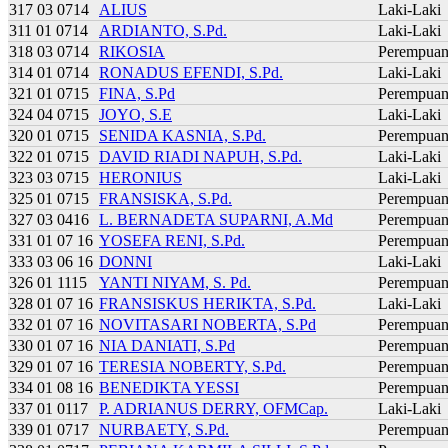
317 03 0714
ALIUS
Laki-Laki
311 01 0714
ARDIANTO, S.Pd.
Laki-Laki
318 03 0714
RIKOSIA
Perempua
314 01 0714
RONADUS EFENDI, S.Pd.
Laki-Laki
321 01 0715
FINA, S.Pd
Perempua
324 04 0715
JOYO, S.E
Laki-Laki
320 01 0715
SENIDA KASNIA, S.Pd.
Perempua
322 01 0715
DAVID RIADI NAPUH, S.Pd.
Laki-Laki
323 03 0715
HERONIUS
Laki-Laki
325 01 0715
FRANSISKA, S.Pd.
Perempua
327 03 0416
L. BERNADETA SUPARNI, A.Md
Perempua
331 01 07 16
YOSEFA RENI, S.Pd.
Perempua
333 03 06 16
DONNI
Laki-Laki
326 01 1115
YANTI NIYAM, S. Pd.
Perempua
328 01 07 16
FRANSISKUS HERIKTA, S.Pd.
Laki-Laki
332 01 07 16
NOVITASARI NOBERTA, S.Pd
Perempua
330 01 07 16
NIA DANIATI, S.Pd
Perempua
329 01 07 16
TERESIA NOBERTY, S.Pd.
Perempua
334 01 08 16
BENEDIKTA YESSI
Perempua
337 01 0117
P. ADRIANUS DERRY, OFMCap.
Laki-Laki
339 01 0717
NURBAETY, S.Pd.
Perempua