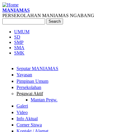
Skip to main content
MANIAMAS
PERSEKOLAHAN MANIAMAS NGABANG
Search
Search form
UMUM
SD
Main menu
SMP
SMA
SMK
Seputar MANIAMAS
Yayasan
Pimpinan Umum
Persekolahan
Pegawai Aktif
Mantan Pegw.
Galeri
Video
Info Aktual
Corner Siswa
Kontakt / Alamat