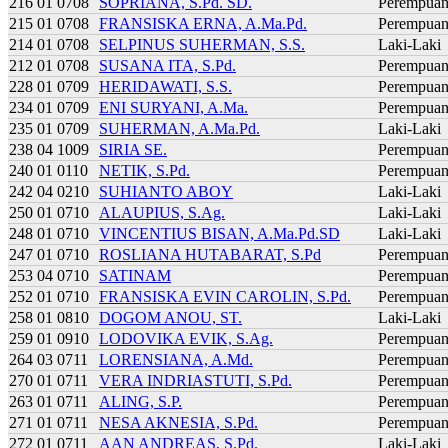
216 01 0708
SOPRIANA, S.Pd. SD.
Perempua
215 01 0708
FRANSISKA ERNA, A.Ma.Pd.
Perempua
214 01 0708
SELPINUS SUHERMAN, S.S.
Laki-Laki
212 01 0708
SUSANA ITA, S.Pd.
Perempua
228 01 0709
HERIDAWATI, S.S.
Perempua
234 01 0709
ENI SURYANI, A.Ma.
Perempua
235 01 0709
SUHERMAN, A.Ma.Pd.
Laki-Laki
238 04 1009
SIRIA SE.
Perempua
240 01 0110
NETIK, S.Pd.
Perempua
242 04 0210
SUHIANTO ABOY
Laki-Laki
250 01 0710
ALAUPIUS, S.Ag.
Laki-Laki
248 01 0710
VINCENTIUS BISAN, A.Ma.Pd.SD
Laki-Laki
247 01 0710
ROSLIANA HUTABARAT, S.Pd
Perempua
253 04 0710
SATINAM
Perempua
252 01 0710
FRANSISKA EVIN CAROLIN, S.Pd.
Perempua
258 01 0810
DOGOM ANOU, ST.
Laki-Laki
259 01 0910
LODOVIKA EVIK, S.Ag.
Perempua
264 03 0711
LORENSIANA, A.Md.
Perempua
270 01 0711
VERA INDRIASTUTI, S.Pd.
Perempua
263 01 0711
ALING, S.P.
Perempua
271 01 0711
NESA AKNESIA, S.Pd.
Perempua
272 01 0711
AAN ANDREAS, S.Pd.
Laki-Laki