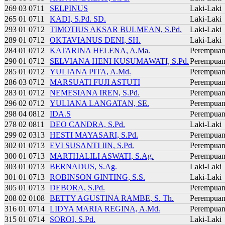
269 03 0711
SELPINUS
Laki-Laki
265 01 0711
KADI, S.Pd. SD.
Laki-Laki
293 01 0712
TIMOTIUS AKSAR BULMEAN, S.Pd.
Laki-Laki
289 01 0712
OKTAVIANUS DENI, SH.
Laki-Laki
284 01 0712
KATARINA HELENA, A.Ma.
Perempua
290 01 0712
SELVIANA HENI KUSUMAWATI, S.Pd.
Perempua
285 01 0712
YULIANA PITA, A.Md.
Perempua
286 03 0712
MARSUATI FUJI ASTUTI
Perempua
283 01 0712
NEMESIANA IREN, S.Pd.
Perempua
296 02 0712
YULIANA LANGATAN, SE.
Perempua
298 04 0812
IDA.S
Perempua
278 02 0811
DEO CANDRA, S.Pd.
Laki-Laki
299 02 0313
HESTI MAYASARI, S.Pd.
Perempua
302 01 0713
EVI SUSANTI IIN, S.Pd.
Perempua
300 01 0713
MARTHALILI ASWATI, S.Ag.
Perempua
303 01 0713
BERNADUS, S.Ag.
Laki-Laki
301 01 0713
ROBINSON GINTING, S.S.
Laki-Laki
305 01 0713
DEBORA, S.Pd.
Perempua
208 02 0108
BETTY AGUSTINA RAMBE, S. Th.
Perempua
316 01 0714
LIDYA MARIA REGINA, A.Md.
Perempua
315 01 0714
SOROI, S.Pd.
Laki-Laki