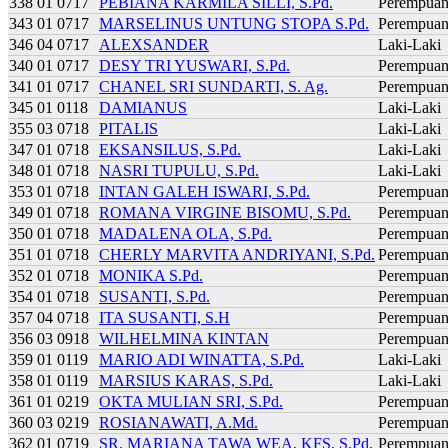
338 01 0717
PEBIANA KARMILA SILLI, S.Pd.
Perempua
343 01 0717
MARSELINUS UNTUNG STOPA S.Pd.
Perempua
346 04 0717
ALEXSANDER
Laki-Laki
340 01 0717
DESY TRI YUSWARI, S.Pd.
Perempua
341 01 0717
CHANEL SRI SUNDARTI, S. Ag.
Perempua
345 01 0118
DAMIANUS
Laki-Laki
355 03 0718
PITALIS
Laki-Laki
347 01 0718
EKSANSILUS, S.Pd.
Laki-Laki
348 01 0718
NASRI TUPULU, S.Pd.
Laki-Laki
353 01 0718
INTAN GALEH ISWARI, S.Pd.
Perempua
349 01 0718
ROMANA VIRGINE BISOMU, S.Pd.
Perempua
350 01 0718
MADALENA OLA, S.Pd.
Perempua
351 01 0718
CHERLY MARVITA ANDRIYANI, S.Pd.
Perempua
352 01 0718
MONIKA S.Pd.
Perempua
354 01 0718
SUSANTI, S.Pd.
Perempua
357 04 0718
ITA SUSANTI, S.H
Perempua
356 03 0918
WILHELMINA KINTAN
Perempua
359 01 0119
MARIO ADI WINATTA, S.Pd.
Laki-Laki
358 01 0119
MARSIUS KARAS, S.Pd.
Laki-Laki
361 01 0219
OKTA MULIAN SRI, S.Pd.
Perempua
360 03 0219
ROSIANAWATI, A.Md.
Perempua
362 01 0719
SR. MARIANA TAWA WEA, KFS, S.Pd.
Perempua