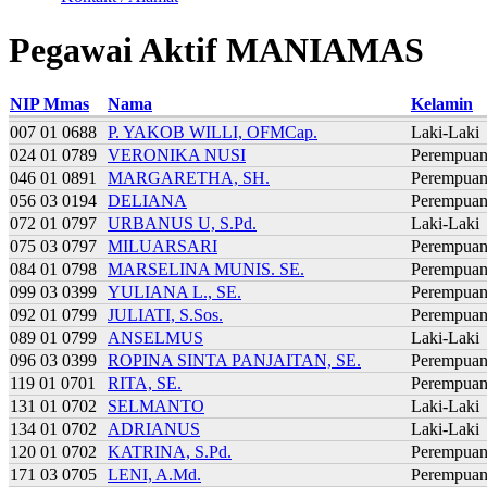
Pegawai Aktif MANIAMAS
NIP Mmas
Nama
Kelamin
007 01 0688
P. YAKOB WILLI, OFMCap.
Laki-Laki
024 01 0789
VERONIKA NUSI
Perempua
046 01 0891
MARGARETHA, SH.
Perempua
056 03 0194
DELIANA
Perempua
072 01 0797
URBANUS U, S.Pd.
Laki-Laki
075 03 0797
MILUARSARI
Perempua
084 01 0798
MARSELINA MUNIS. SE.
Perempua
099 03 0399
YULIANA L., SE.
Perempua
092 01 0799
JULIATI, S.Sos.
Perempua
089 01 0799
ANSELMUS
Laki-Laki
096 03 0399
ROPINA SINTA PANJAITAN, SE.
Perempua
119 01 0701
RITA, SE.
Perempua
131 01 0702
SELMANTO
Laki-Laki
134 01 0702
ADRIANUS
Laki-Laki
120 01 0702
KATRINA, S.Pd.
Perempua
171 03 0705
LENI, A.Md.
Perempua