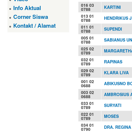
016 03
Info Aktual
KARTINI
0788
Corner Siswa
013 01
HENDRIKUS J
0788
Kontakt / Alamat
011 01
SUPENDI
0788
005 01
SABIANUS UN
0788
025 02
MARGARETHA
0789
032 01
RAPINAS
0789
029 02
KLARA LIVA
0789
001 02
ABIKUSNO B
0688
003 02
AMBROSIUS A
0688
033 01
SURYATI
0789
022 01
MOSES
0789
034 01
DRA. REGIN
0790