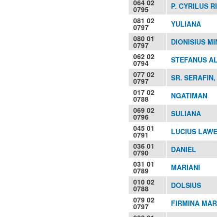
064 02
P. CYRILUS R
0795
081 02
YULIANA
0797
080 01
DIONISIUS MI
0797
062 02
STEFANUS A
0794
077 02
SR. SERAFIN,
0797
017 02
NGATIMAN
0788
069 02
SULIANA
0796
045 01
LUCIUS LAW
0791
036 01
DANIEL
0790
031 01
MARIANI
0789
010 02
DOLSIUS
0788
079 02
FIRMINA MAR
0797