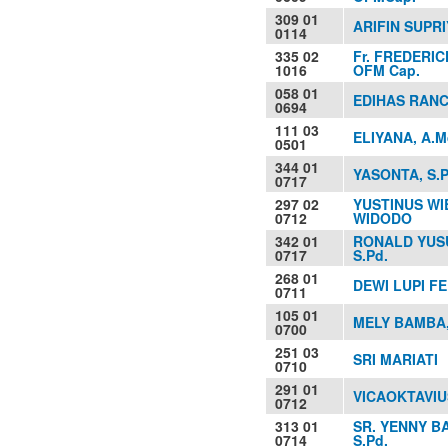
309 01
ARIFIN SUPRI
0114
335 02
Fr. FREDERIC
1016
OFM Cap.
058 01
EDIHAS RANCA
0694
111 03
ELIYANA, A.M
0501
344 01
YASONTA, S.P
0717
297 02
YUSTINUS W
0712
WIDODO
342 01
RONALD YUSU
0717
S.Pd.
268 01
DEWI LUPI FE
0711
105 01
MELY BAMBA,
0700
251 03
SRI MARIATI
0710
291 01
VICAOKTAVIUS
0712
313 01
SR. YENNY B
0714
S.Pd.