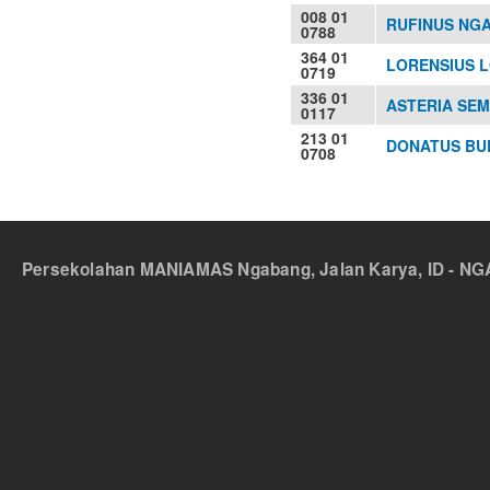
008 01
RUFINUS NG
0788
364 01
LORENSIUS L
0719
336 01
ASTERIA SEMI
0117
213 01
DONATUS BUD
0708
Persekolahan MANIAMAS Ngabang, Jalan Karya, ID - NGA