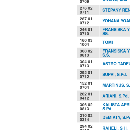
0709
276 02
STEPANY RENY
0711
287 01
YOHANA YOAN
0712
246 01
FRANSISKA Y
0710
SS.
160 03
TOMI
1004
308 02
FRANSISKA Y
0813
S.S.
304 01
ASTRO TADEUS
0713
292 01
SUPRI, S.Pd.
0712
152 01
MARTINUS, S.
0704
282 01
ARIANI, S.Pd.
0412
306 02
KALISTA APRI
0813
S.Pd.
310 02
DEMIATY, S.P
0314
294 02
RAHELI, S.H.
0712