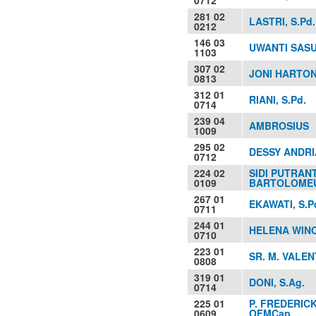
281 02
LASTRI, S.Pd.
0212
146 03
UWANTI SASU
1103
307 02
JONI HARTON
0813
312 01
RIANI, S.Pd.
0714
239 04
AMBROSIUS
1009
295 02
DESSY ANDRIA
0712
224 02
SIDI PUTRAN
0109
BARTOLOMEUS
267 01
EKAWATI, S.P
0711
244 01
HELENA WINOL
0710
223 01
SR. M. VALEN
0808
319 01
DONI, S.Ag.
0714
225 01
P. FREDERICK
0609
OFMCap.