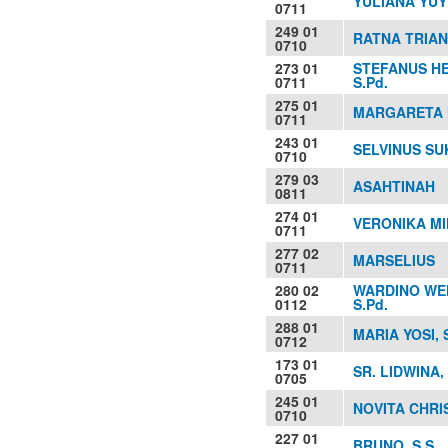
YULIANA YUY
0711
249 01
RATNA TRIANT
0710
273 01
STEFANUS H
0711
S.Pd.
275 01
MARGARETA 
0711
243 01
SELVINUS SUK
0710
279 03
ASAHTINAH
0811
274 01
VERONIKA MIN
0711
277 02
MARSELIUS
0711
280 02
WARDINO WE
0112
S.Pd.
288 01
MARIA YOSI, 
0712
173 01
SR. LIDWINA,
0705
245 01
NOVITA CHRIS
0710
227 01
BRUNO, S.S.