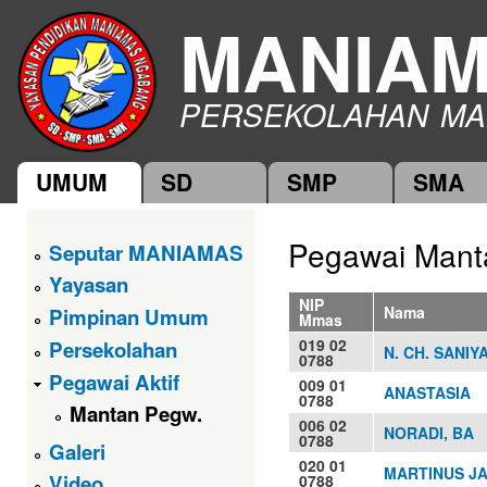
Ski
MANIA
mai
con
PERSEKOLAHAN MA
UMUM
SD
SMP
SMA
Main menu
Pegawai Man
Seputar MANIAMAS
Yayasan
NIP
Nama
Pimpinan Umum
Mmas
019 02
Persekolahan
N. CH. SANIY
0788
Pegawai Aktif
009 01
ANASTASIA
0788
Mantan Pegw.
006 02
NORADI, BA
0788
Galeri
020 01
MARTINUS JA
Video
0788