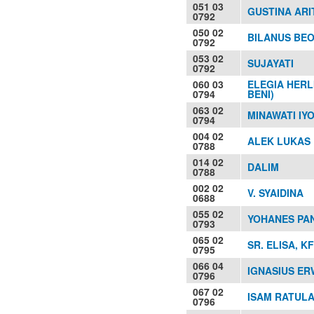
051 03
GUSTINA AR
0792
050 02
BILANUS BE
0792
053 02
SUJAYATI
0792
060 03
ELEGIA HERL
0794
BENI)
063 02
MINAWATI IY
0794
004 02
ALEK LUKAS
0788
014 02
DALIM
0788
002 02
V. SYAIDINA
0688
055 02
YOHANES PA
0793
065 02
SR. ELISA, K
0795
066 04
IGNASIUS E
0796
067 02
ISAM RATUL
0796