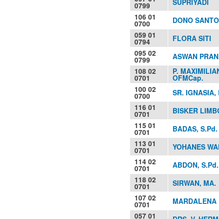
SUPRIYADI
0799
106 01
DONO SANTOS
0700
059 01
FLORA SITI
0794
095 02
ASWAN PRAN
0799
108 02
P. MAXIMILIA
0701
OFMCap.
100 02
SR. IGNASIA,
0700
116 01
BISKER LIMBO
0701
115 01
BADAS, S.Pd.
0701
113 01
YOHANES WAH
0701
114 02
ABDON, S.Pd.
0701
118 02
SIRWAN, MA.
0701
107 02
MARDALENA 
0701
057 01
DRS. V. HER