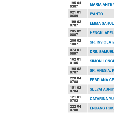
195 04
MARIA ANTE W
0307
021 01
IYANTO
0689
199 02
EMMA SAHUL
0707
205 02
HENGKI APELE
0807
206 02
SR. INVIOLAT
1007
073 01
DRS. SAMUE
0897
162 01
SIMON LONGKI
0105
198 02
SR. ANESIA, 
0707
220 04
FEBRIANA CE
0708
151 02
SELVAFAUNU
0704
121 01
CATARINA YUL
0702
222 04
ENDANG RU
0708