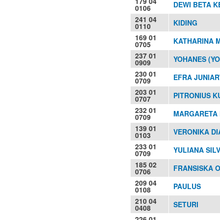
179 04
DEWI BETA 
0106
241 04
KIDING
0110
169 01
KATHARINA 
0705
237 01
YOHANES (YO
0909
230 01
EFRA JUNIARTI
0709
203 01
PITRONIUS KU
0707
232 01
MARGARETA I
0709
139 01
VERONIKA DI
0103
233 01
YULIANA SILV
0709
185 02
FRANSISKA O
0706
209 04
PAULUS
0108
210 04
SETURI
0408
226 01