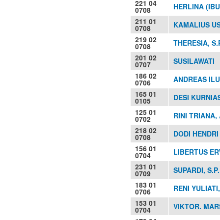
221 04
HERLINA (IBU
0708
211 01
KAMALIUS US
0708
219 02
THERESIA, S.
0708
201 02
SUSILAWATI
0707
186 02
ANDREAS ILU
0706
165 01
DESI KURNIAS
0105
125 01
RINI TRIANA,
0702
218 02
DODI HENDRI 
0708
156 01
LIBERTUS ER
0704
231 01
SUPARDI, S.P.
0709
183 01
RENI YULIATI,
0706
153 01
VIKTOR. MAR
0704