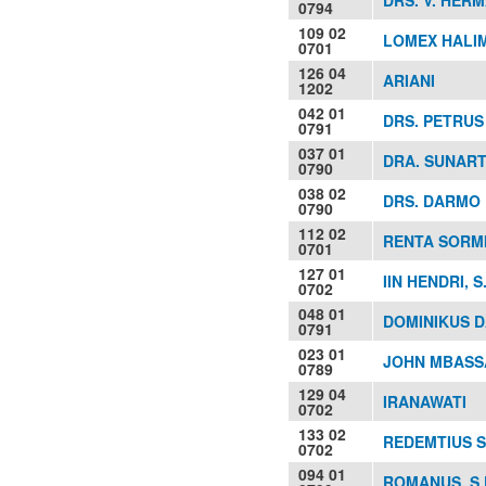
0794
109 02
LOMEX HALI
0701
126 04
ARIANI
1202
042 01
DRS. PETRUS
0791
037 01
DRA. SUNART
0790
038 02
DRS. DARMO
0790
112 02
RENTA SORMIN
0701
127 01
IIN HENDRI, S.
0702
048 01
DOMINIKUS DA
0791
023 01
JOHN MBASSA
0789
129 04
IRANAWATI
0702
133 02
REDEMTIUS 
0702
094 01
ROMANUS, S.