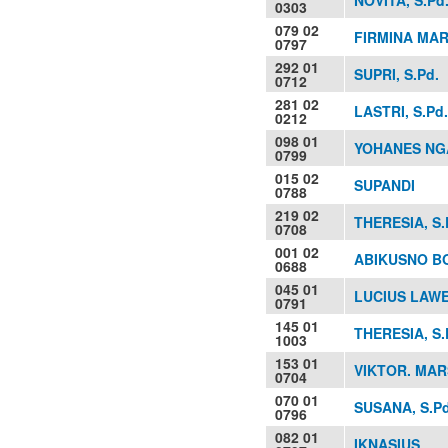
0303
079 02
FIRMINA MAR
0797
292 01
SUPRI, S.Pd.
0712
281 02
LASTRI, S.Pd.
0212
098 01
YOHANES NGA
0799
015 02
SUPANDI
0788
219 02
THERESIA, S.
0708
001 02
ABIKUSNO B
0688
045 01
LUCIUS LAW
0791
145 01
THERESIA, S.
1003
153 01
VIKTOR. MAR
0704
070 01
SUSANA, S.Pd
0796
082 01
IKNASIUS