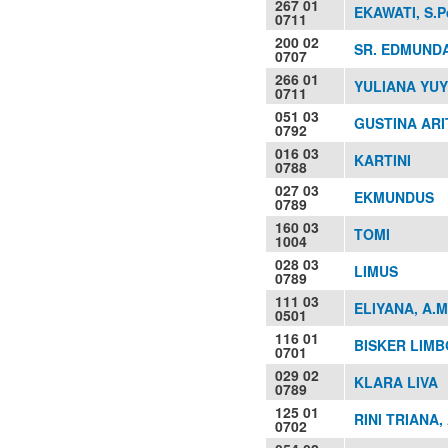
267 01
EKAWATI, S.P
0711
200 02
SR. EDMUNDA
0707
266 01
YULIANA YUY
0711
051 03
GUSTINA AR
0792
016 03
KARTINI
0788
027 03
EKMUNDUS
0789
160 03
TOMI
1004
028 03
LIMUS
0789
111 03
ELIYANA, A.M
0501
116 01
BISKER LIMB
0701
029 02
KLARA LIVA
0789
125 01
RINI TRIANA,
0702