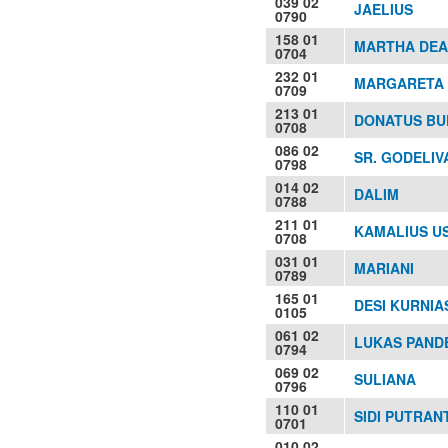
039 02
JAELIUS
0790
158 01
MARTHA DEA
0704
232 01
MARGARETA I
0709
213 01
DONATUS BUD
0708
086 02
SR. GODELIV
0798
014 02
DALIM
0788
211 01
KAMALIUS US
0708
031 01
MARIANI
0789
165 01
DESI KURNIAS
0105
061 02
LUKAS PAND
0794
069 02
SULIANA
0796
110 01
SIDI PUTRANT
0701
010 02