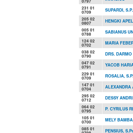
0797
231 01
SUPARDI, S.P.
0709
205 02
HENGKI APELE
0807
005 01
SABIANUS UN
0788
124 02
MARIA FEBER
0702
038 02
DRS. DARMO
0790
047 02
YACOB HARI
0791
229 01
ROSALIA, S.P
0709
147 01
ALEXANDRA A
0704
295 02
DESSY ANDRI
0712
064 02
P. CYRILUS R
0795
105 01
MELY BAMBA,
0700
085 01
PENSIUS, S.P
0798