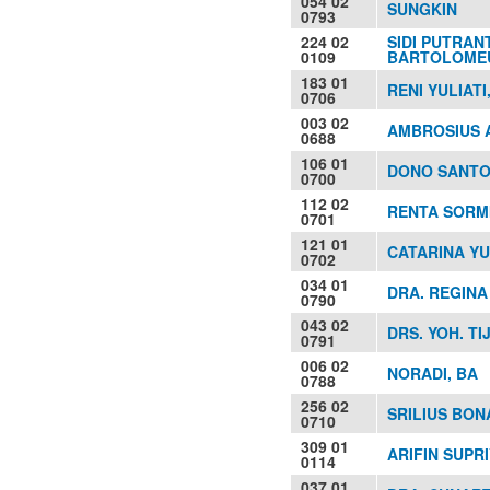
054 02
SUNGKIN
0793
224 02
SIDI PUTRAN
0109
BARTOLOMEUS
183 01
RENI YULIATI,
0706
003 02
AMBROSIUS 
0688
106 01
DONO SANTOS
0700
112 02
RENTA SORMI
0701
121 01
CATARINA YUL
0702
034 01
DRA. REGIN
0790
043 02
DRS. YOH. TI
0791
006 02
NORADI, BA
0788
256 02
SRILIUS BO
0710
309 01
ARIFIN SUPR
0114
037 01