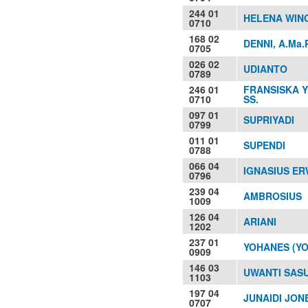
244 01
HELENA WINO
0710
168 02
DENNI, A.Ma.
0705
026 02
UDIANTO
0789
246 01
FRANSISKA Y
0710
SS.
097 01
SUPRIYADI
0799
011 01
SUPENDI
0788
066 04
IGNASIUS E
0796
239 04
AMBROSIUS
1009
126 04
ARIANI
1202
237 01
YOHANES (Y
0909
146 03
UWANTI SASU
1103
197 04
JUNAIDI JON
0707