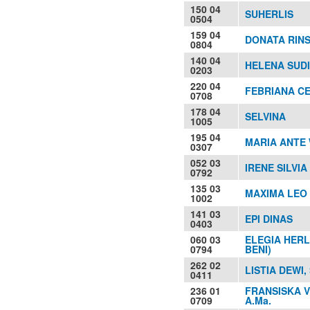
150 04
SUHERLIS
0504
159 04
DONATA RIN
0804
140 04
HELENA SUDI
0203
220 04
FEBRIANA C
0708
178 04
SELVINA
1005
195 04
MARIA ANTE W
0307
052 03
IRENE SILVI
0792
135 03
MAXIMA LEO 
1002
141 03
EPI DINAS
0403
060 03
ELEGIA HER
0794
BENI)
262 02
LISTIA DEWI, 
0411
236 01
FRANSISKA V
0709
A.Ma.