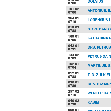
DOLSIUS
0788
101 02
ANTONIUS, S.
0700
364 01
LORENSIUS L
0719
019 02
N. CH. SANIY
0788
169 01
KATHARINA 
0705
042 01
DRS. PETRUS
0791
144 02
PETRUS DAIN,
0703
152 01
MARTINUS, S.
0704
012 01
T. D. ZULKIFL
0788
030 01
DRS. RAYMU
0789
257 02
WENEFRIDA Y
0710
040 02
KASIM
0790
058 01