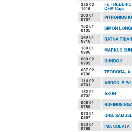
335 02
Fr. FREDERIC
1016
OFM Cap.
203 01
PITRONIUS K
0707
162 01
SIMON LONGK
0105
249 01
RATNA TRIANT
0710
189 01
MARKUS SUN
0906
090 02
DUNDOK
0799
087 02
TEODORA, A.
0798
114 02
ABDON, S.Pd.
0701
132 01
AKUN
0702
008 01
RUFINUS NG
0788
073 01
DRS. SAMUE
0897
083 01
IMA CULATA
0798