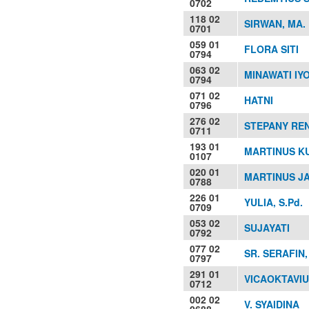
0702
118 02
SIRWAN, MA.
0701
059 01
FLORA SITI
0794
063 02
MINAWATI IY
0794
071 02
HATNI
0796
276 02
STEPANY RENY
0711
193 01
MARTINUS KU
0107
020 01
MARTINUS JA
0788
226 01
YULIA, S.Pd.
0709
053 02
SUJAYATI
0792
077 02
SR. SERAFIN,
0797
291 01
VICAOKTAVIUS
0712
002 02
V. SYAIDINA
0688