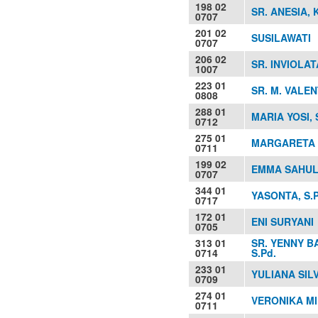
198 02
SR. ANESIA, 
0707
201 02
SUSILAWATI
0707
206 02
SR. INVIOLAT
1007
223 01
SR. M. VALEN
0808
288 01
MARIA YOSI, 
0712
275 01
MARGARETA 
0711
199 02
EMMA SAHUL
0707
344 01
YASONTA, S.P
0717
172 01
ENI SURYANI
0705
313 01
SR. YENNY B
0714
S.Pd.
233 01
YULIANA SILV
0709
274 01
VERONIKA MIN
0711