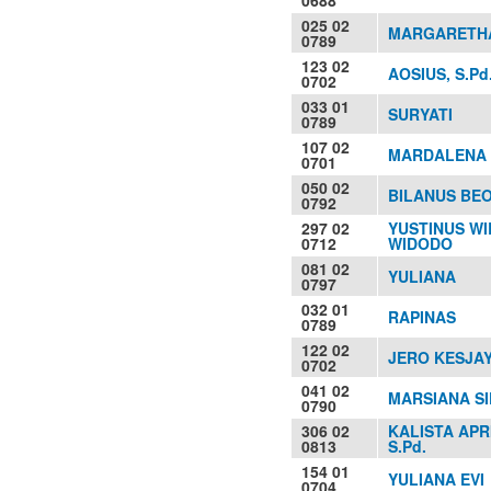
025 02
MARGARETHA
0789
123 02
AOSIUS, S.Pd
0702
033 01
SURYATI
0789
107 02
MARDALENA 
0701
050 02
BILANUS BE
0792
297 02
YUSTINUS W
0712
WIDODO
081 02
YULIANA
0797
032 01
RAPINAS
0789
122 02
JERO KESJAY
0702
041 02
MARSIANA S
0790
306 02
KALISTA APR
0813
S.Pd.
154 01
YULIANA EVI
0704