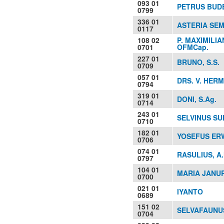
093 01
PETRUS BUD
0799
336 01
ASTERIA SEMI
0117
108 02
P. MAXIMILIA
0701
OFMCap.
227 01
BRUNO, S.S.
0709
057 01
DRS. V. HER
0794
319 01
DONI, S.Ag.
0714
243 01
SELVINUS SU
0710
182 01
YOSEFUS ERW
0706
074 01
RASULIUS, A
0797
104 01
MARIA JANURI
0700
021 01
IYANTO
0689
151 02
SELVAFAUNU
0704