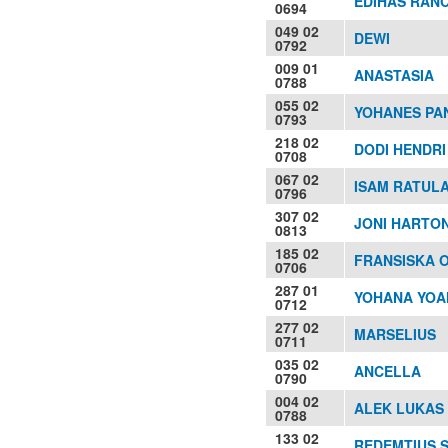
EDIHAS RANCA
0694
049 02
DEWI
0792
009 01
ANASTASIA
0788
055 02
YOHANES PA
0793
218 02
DODI HENDRI 
0708
067 02
ISAM RATUL
0796
307 02
JONI HARTON
0813
185 02
FRANSISKA O
0706
287 01
YOHANA YOAN
0712
277 02
MARSELIUS
0711
035 02
ANCELLA
0790
004 02
ALEK LUKAS
0788
133 02
REDEMTIUS 