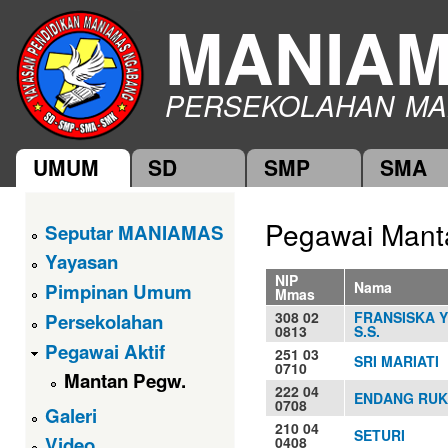
Ski
MANIA
mai
con
PERSEKOLAHAN MA
UMUM
SD
SMP
SMA
Main menu
Pegawai Man
Seputar MANIAMAS
Yayasan
NIP
Nama
Pimpinan Umum
Mmas
308 02
FRANSISKA Y
Persekolahan
0813
S.S.
Pegawai Aktif
251 03
SRI MARIATI
0710
Mantan Pegw.
222 04
ENDANG RU
0708
Galeri
210 04
SETURI
Video
0408