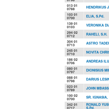
013 01
HENDRIKUS 
0788
103 01
ELIA, S.Pd.
0700
139 01
VERONIKA DI
0103
294 02
RAHELI, S.H.
0712
304 01
ASTRO TADEUS
0713
245 01
NOVITA CHRIS
0710
186 02
ANDREAS ILU
0706
080 01
DIONISIUS MI
0797
088 01
DARIUS LESI
0798
023 01
JOHN MBASSA
0789
100 02
SR. IGNASIA,
0700
342 01
RONALD YUS
0717
S.Pd.