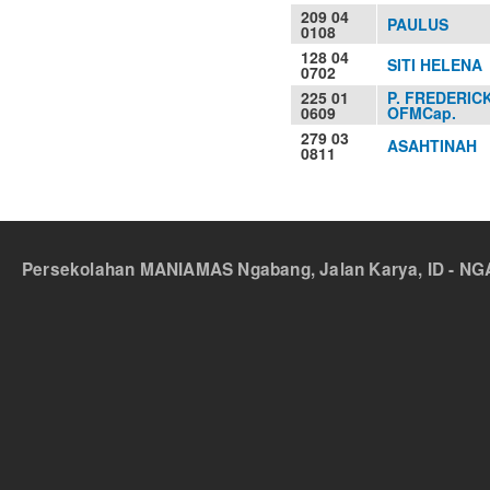
209 04
PAULUS
0108
128 04
SITI HELENA
0702
225 01
P. FREDERIC
0609
OFMCap.
279 03
ASAHTINAH
0811
Persekolahan MANIAMAS Ngabang, Jalan Karya, ID - NGA