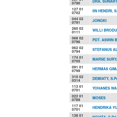
DRA. SUNART
0790
127 01
IIN HENDRI, S.
0702
044 02
JONGKI
0791
260 02
WILLI BRODUS
0111
068 02
PDT. ASWIN 
0796
062 02
STEFANUS A
0794
174 01
MARSE SURY
0705
091 01
HERMAS GIMA
0799
310 02
DEMIATY, S.P
0314
113 01
YOHANES WAH
0701
022 01
MOSES
0789
117 01
HENDRIKA YUL
0701
138 01
NOVITA, S.Pd