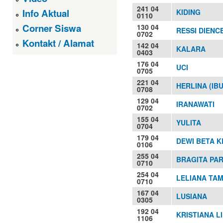
241 04
Info Aktual
KIDING
0110
Corner Siswa
130 04
RESSI DIENC
0702
Kontakt / Alamat
142 04
KALARA
0403
176 04
UCI
0705
221 04
HERLINA (IB
0708
129 04
IRANAWATI
0702
155 04
YULITA
0704
179 04
DEWI BETA 
0106
255 04
BRAGITA PA
0710
254 04
LELIANA TA
0710
167 04
LUSIANA
0305
192 04
KRISTIANA L
1106