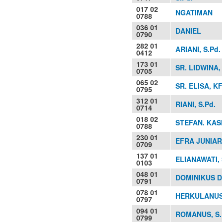
017 02
NGATIMAN
0788
036 01
DANIEL
0790
282 01
ARIANI, S.Pd.
0412
173 01
SR. LIDWINA,
0705
065 02
SR. ELISA, K
0795
312 01
RIANI, S.Pd.
0714
018 02
STEFAN. KA
0788
230 01
EFRA JUNIART
0709
137 01
ELIANAWATI, 
0103
048 01
DOMINIKUS DA
0791
078 01
HERKULANUS
0797
094 01
ROMANUS, S.
0799