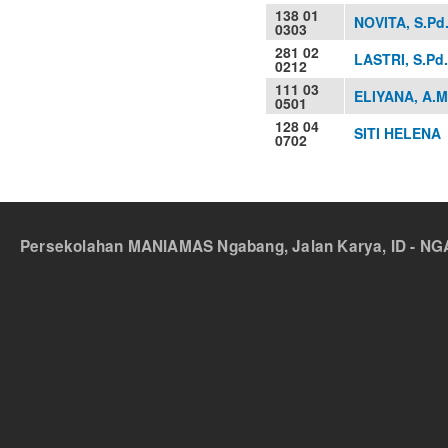
138 01
NOVITA, S.Pd
0303
281 02
LASTRI, S.Pd.
0212
111 03
ELIYANA, A.M
0501
128 04
SITI HELENA
0702
Persekolahan MANIAMAS Ngabang, Jalan Karya, ID - NGA