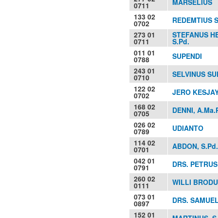
MARSELIUS
0711
133 02
REDEMTIUS 
0702
273 01
STEFANUS H
0711
S.Pd.
011 01
SUPENDI
0788
243 01
SELVINUS SU
0710
122 02
JERO KESJAY
0702
168 02
DENNI, A.Ma.
0705
026 02
UDIANTO
0789
114 02
ABDON, S.Pd.
0701
042 01
DRS. PETRUS
0791
260 02
WILLI BRODUS
0111
073 01
DRS. SAMUE
0897
152 01
MARTINUS, S.