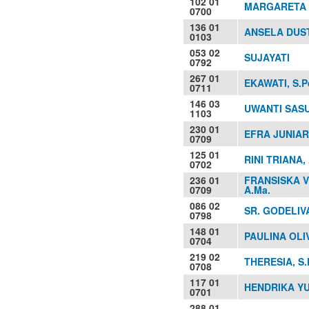
102 01
MARGARETA S
0700
136 01
ANSELA DUST
0103
053 02
SUJAYATI
0792
267 01
EKAWATI, S.P
0711
146 03
UWANTI SASU
1103
230 01
EFRA JUNIART
0709
125 01
RINI TRIANA,
0702
236 01
FRANSISKA V
0709
A.Ma.
086 02
SR. GODELIV
0798
148 01
PAULINA OLI
0704
219 02
THERESIA, S.
0708
117 01
HENDRIKA YUL
0701
288 01