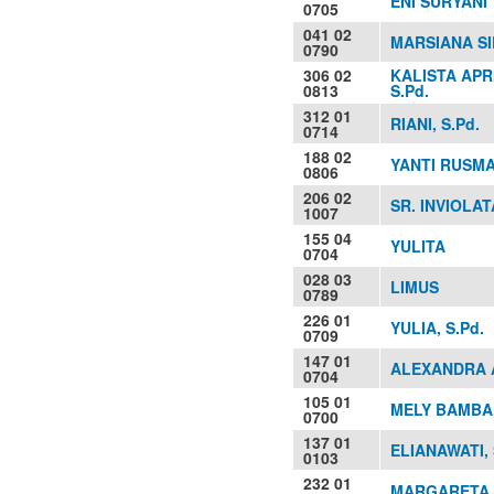
ENI SURYANI
0705
041 02
MARSIANA S
0790
306 02
KALISTA APR
0813
S.Pd.
312 01
RIANI, S.Pd.
0714
188 02
YANTI RUSMA
0806
206 02
SR. INVIOLAT
1007
155 04
YULITA
0704
028 03
LIMUS
0789
226 01
YULIA, S.Pd.
0709
147 01
ALEXANDRA A
0704
105 01
MELY BAMBA,
0700
137 01
ELIANAWATI, 
0103
232 01
MARGARETA I