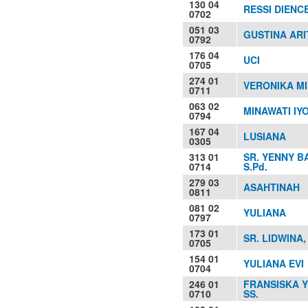
130 04
RESSI DIENC
0702
051 03
GUSTINA AR
0792
176 04
UCI
0705
274 01
VERONIKA MIN
0711
063 02
MINAWATI IY
0794
167 04
LUSIANA
0305
313 01
SR. YENNY B
0714
S.Pd.
279 03
ASAHTINAH
0811
081 02
YULIANA
0797
173 01
SR. LIDWINA,
0705
154 01
YULIANA EVI
0704
246 01
FRANSISKA Y
0710
SS.