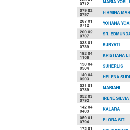
MARIA YOSI, 
0712
079 02
FIRMINA MAR
0797
287 01
YOHANA YOAN
0712
200 02
SR. EDMUNDA
0707
033 01
SURYATI
0789
192 04
KRISTIANA L
1106
150 04
SUHERLIS
0504
140 04
HELENA SUDI
0203
031 01
MARIANI
0789
052 03
IRENE SILVI
0792
142 04
KALARA
0403
059 01
FLORA SITI
0794
172 01