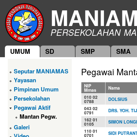
Ski
MANIA
mai
con
PERSEKOLAHAN MA
UMUM
SD
SMP
SMA
Main menu
Pegawai Man
Seputar MANIAMAS
Yayasan
NIP
Nama
Pimpinan Umum
Mmas
010 02
Persekolahan
DOLSIUS
0788
Pegawai Aktif
043 02
DRS. YOH. TI
0791
Mantan Pegw.
162 01
SIMON LONGK
0105
Galeri
110 01
SIDI PUTRANT
Video
0701