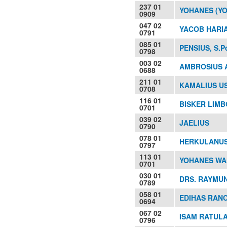
237 01
YOHANES (Y
0909
047 02
YACOB HARI
0791
085 01
PENSIUS, S.P
0798
003 02
AMBROSIUS 
0688
211 01
KAMALIUS US
0708
116 01
BISKER LIMB
0701
039 02
JAELIUS
0790
078 01
HERKULANUS
0797
113 01
YOHANES WAH
0701
030 01
DRS. RAYMU
0789
058 01
EDIHAS RANCA
0694
067 02
ISAM RATUL
0796