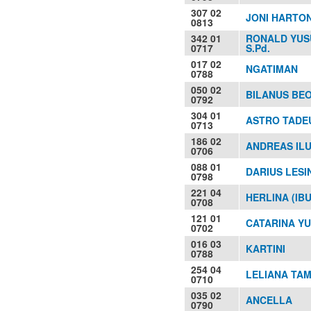
307 02
JONI HARTON
0813
342 01
RONALD YUS
0717
S.Pd.
017 02
NGATIMAN
0788
050 02
BILANUS BE
0792
304 01
ASTRO TADEUS
0713
186 02
ANDREAS ILU
0706
088 01
DARIUS LESI
0798
221 04
HERLINA (IB
0708
121 01
CATARINA YUL
0702
016 03
KARTINI
0788
254 04
LELIANA TA
0710
035 02
ANCELLA
0790