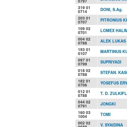
0797
319 01
DONI, S.Ag.
0714
203 01
PITRONIUS K
0707
109 02
LOMEX HALI
0701
004 02
ALEK LUKAS
0788
193 01
MARTINUS KU
0107
097 01
SUPRIYADI
0799
018 02
STEFAN. KA
0788
182 01
YOSEFUS ERW
0706
012 01
T. D. ZULKIFL
0788
044 02
JONGKI
0791
160 03
TOMI
1004
002 02
V. SYAIDINA
0688