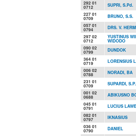
292 01
SUPRI, S.Pd.
0712
227 01
BRUNO, S.S.
0709
057 01
DRS. V. HER
0794
297 02
YUSTINUS W
0712
WIDODO
090 02
DUNDOK
0799
364 01
LORENSIUS L
0719
006 02
NORADI, BA
0788
231 01
SUPARDI, S.P.
0709
001 02
ABIKUSNO B
0688
045 01
LUCIUS LAW
0791
082 01
IKNASIUS
0797
036 01
DANIEL
0790