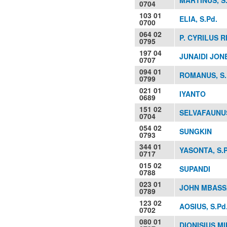
0704
103 01
ELIA, S.Pd.
0700
064 02
P. CYRILUS R
0795
197 04
JUNAIDI JON
0707
094 01
ROMANUS, S.
0799
021 01
IYANTO
0689
151 02
SELVAFAUNU
0704
054 02
SUNGKIN
0793
344 01
YASONTA, S.P
0717
015 02
SUPANDI
0788
023 01
JOHN MBASSA
0789
123 02
AOSIUS, S.Pd
0702
080 01
DIONISIUS MI