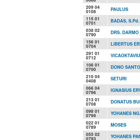
209 04
PAULUS
0108
115 01
BADAS, S.Pd.
0701
038 02
DRS. DARMO
0790
156 01
LIBERTUS E
0704
291 01
VICAOKTAVIUS
0712
106 01
DONO SANTOS
0700
210 04
SETURI
0408
066 04
IGNASIUS E
0796
213 01
DONATUS BUD
0708
098 01
YOHANES NGA
0799
022 01
MOSES
0789
055 02
YOHANES PA
0793