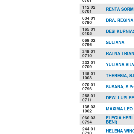
112 02
RENTA SORMI
0701
034 01
DRA. REGIN
0790
165 01
DESI KURNIAS
0105
069 02
SULIANA
0796
249 01
RATNA TRIANT
0710
233 01
YULIANA SILV
0709
145 01
THERESIA, S.
1003
070 01
SUSANA, S.Pd
0796
268 01
DEWI LUPI FE
0711
135 03
MAXIMA LEO 
1002
060 03
ELEGIA HER
0794
BENI)
244 01
HELENA WINO
0710