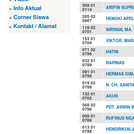
309 01
Info Aktual
ARIFIN SUPR
0114
Corner Siswa
205 02
HENGKI APELE
0807
Kontakt / Alamat
118 02
SIRWAN, MA.
0701
153 01
VIKTOR. MAR
0704
071 02
HATNI
0796
032 01
RAPINAS
0789
091 01
HERMAS GIMA
0799
019 02
N. CH. SANIY
0788
132 01
AKUN
0702
068 02
PDT. ASWIN 
0796
008 01
RUFINUS NG
0788
013 01
HENDRIKUS 
0788