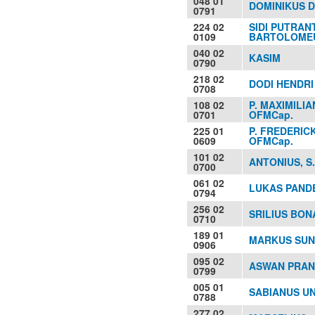
048 01
DOMINIKUS DA
0791
224 02
SIDI PUTRAN
0109
BARTOLOMEUS
040 02
KASIM
0790
218 02
DODI HENDRI 
0708
108 02
P. MAXIMILIA
0701
OFMCap.
225 01
P. FREDERIC
0609
OFMCap.
101 02
ANTONIUS, S.
0700
061 02
LUKAS PAND
0794
256 02
SRILIUS BO
0710
189 01
MARKUS SUN
0906
095 02
ASWAN PRAN
0799
005 01
SABIANUS UN
0788
277 02