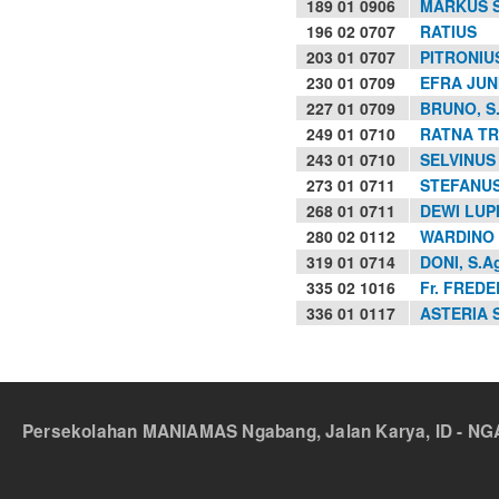
189 01 0906
MARKUS 
196 02 0707
RATIUS
203 01 0707
PITRONIUS
230 01 0709
EFRA JUNI
227 01 0709
BRUNO, S.
249 01 0710
RATNA TRI
243 01 0710
SELVINUS
273 01 0711
STEFANUS
268 01 0711
DEWI LUPI
280 02 0112
WARDINO 
319 01 0714
DONI, S.A
335 02 1016
Fr. FREDE
336 01 0117
ASTERIA S
Persekolahan MANIAMAS Ngabang, Jalan Karya, ID - NGA