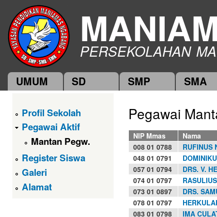
Ski
MANIA
mai
con
PERSEKOLAHAN MA
UMUM
SD
SMP
SMA
Main menu
Pegawai Man
Profil Sekolah
Pegawai Aktif
NIP Mmas
Nama
Mantan Pegw.
008 01 0788
RUFINUS 
Register Siswa
048 01 0791
DOMINIKUS
057 01 0794
DRS. V. 
Galeri
074 01 0797
RASULIUS,
Alamat
073 01 0897
DRS. SAM
078 01 0797
HERKULAN
083 01 0798
IMA CULA