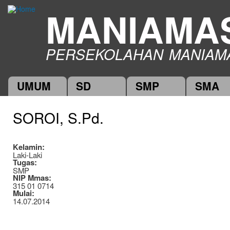
Ski
MANIAMA
mai
con
PERSEKOLAHAN MANIAM
UMUM
SD
SMP
SMA
Main menu
SOROI, S.Pd.
Kelamin:
Laki-Laki
Tugas:
SMP
NIP Mmas:
315 01 0714
Mulai:
14.07.2014