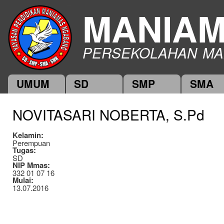
Ski
MANIA
mai
con
PERSEKOLAHAN MA
UMUM
SD
SMP
SMA
Main menu
NOVITASARI NOBERTA, S.Pd
Kelamin:
Perempuan
Tugas:
SD
NIP Mmas:
332 01 07 16
Mulai:
13.07.2016