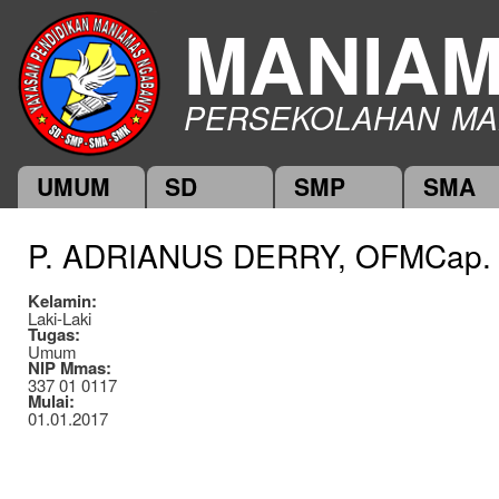
Ski
MANIA
mai
con
PERSEKOLAHAN MA
UMUM
SD
SMP
SMA
Main menu
P. ADRIANUS DERRY, OFMCap.
Kelamin:
Laki-Laki
Tugas:
Umum
NIP Mmas:
337 01 0117
Mulai:
01.01.2017