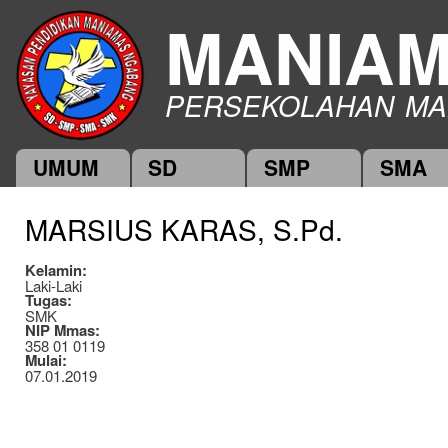
Ski
MANIA
mai
con
PERSEKOLAHAN MA
UMUM
SD
SMP
SMA
Main menu
MARSIUS KARAS, S.Pd.
Kelamin:
Laki-Laki
Tugas:
SMK
NIP Mmas:
358 01 0119
Mulai:
07.01.2019