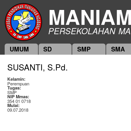
Ski
MANIA
mai
con
PERSEKOLAHAN MA
UMUM
SD
SMP
SMA
Main menu
SUSANTI, S.Pd.
Kelamin:
Perempuan
Tugas:
SMP
NIP Mmas:
354 01 0718
Mulai:
09.07.2018