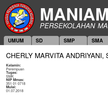
Ski
MANIA
mai
con
PERSEKOLAHAN MA
UMUM
SD
SMP
SMA
Main menu
CHERLY MARVITA ANDRIYANI, S
Kelamin:
Perempuan
Tugas:
SMK
NIP Mmas:
351 01 0718
Mulai:
01.07.2018