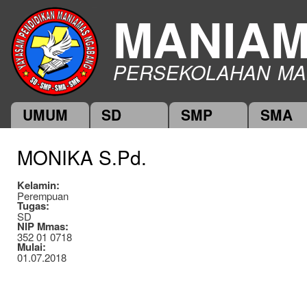
Ski
MANIA
mai
con
PERSEKOLAHAN MA
UMUM
SD
SMP
SMA
Main menu
MONIKA S.Pd.
Kelamin:
Perempuan
Tugas:
SD
NIP Mmas:
352 01 0718
Mulai:
01.07.2018