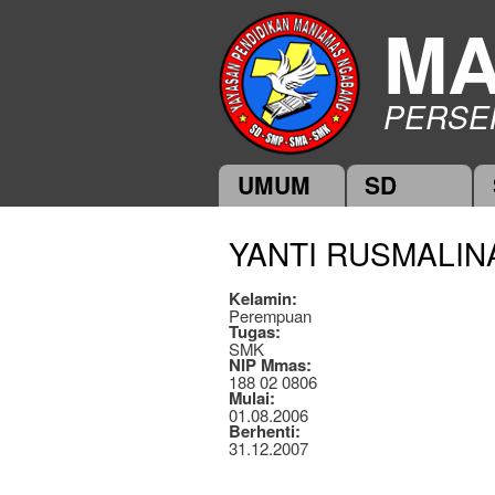
MA
PERSE
UMUM
SD
Main menu
YANTI RUSMALINA
Kelamin:
Perempuan
Tugas:
SMK
NIP Mmas:
188 02 0806
Mulai:
01.08.2006
Berhenti:
31.12.2007