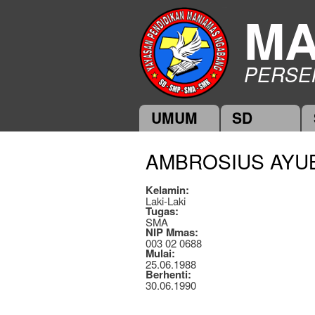
MA
PERSE
UMUM
SD
Main menu
AMBROSIUS AYUB
Kelamin:
Laki-Laki
Tugas:
SMA
NIP Mmas:
003 02 0688
Mulai:
25.06.1988
Berhenti:
30.06.1990