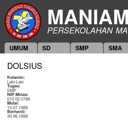
Ski
MANIA
mai
con
PERSEKOLAHAN MA
UMUM
SD
SMP
SMA
Main menu
DOLSIUS
Kelamin:
Laki-Laki
Tugas:
SMP
NIP Mmas:
010 02 0788
Mulai:
15.07.1988
Berhenti:
30.06.1999