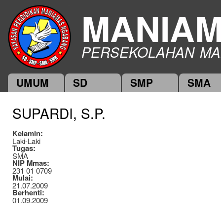
Ski
MANIA
mai
con
PERSEKOLAHAN MA
UMUM
SD
SMP
SMA
Main menu
SUPARDI, S.P.
Kelamin:
Laki-Laki
Tugas:
SMA
NIP Mmas:
231 01 0709
Mulai:
21.07.2009
Berhenti:
01.09.2009