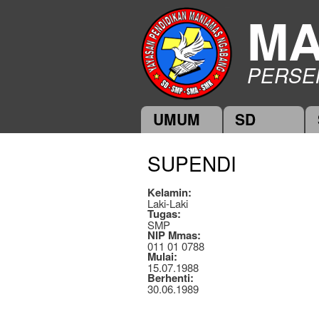
MA
PERSE
UMUM
SD
Main menu
SUPENDI
Kelamin:
Laki-Laki
Tugas:
SMP
NIP Mmas:
011 01 0788
Mulai:
15.07.1988
Berhenti:
30.06.1989