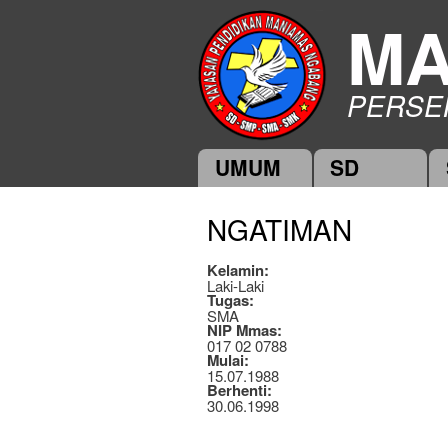
MA
PERSE
UMUM
SD
Main menu
NGATIMAN
Kelamin:
Laki-Laki
Tugas:
SMA
NIP Mmas:
017 02 0788
Mulai:
15.07.1988
Berhenti:
30.06.1998