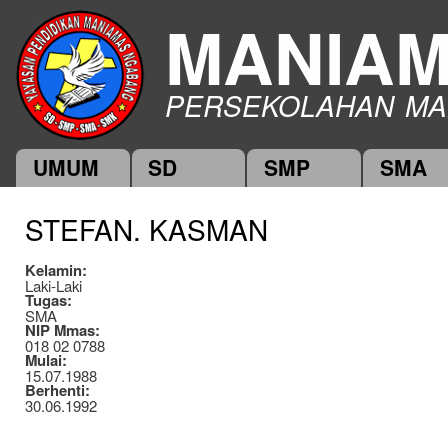
Ski
MANIA
mai
con
PERSEKOLAHAN MA
UMUM
SD
SMP
SMA
Main menu
STEFAN. KASMAN
Kelamin:
Laki-Laki
Tugas:
SMA
NIP Mmas:
018 02 0788
Mulai:
15.07.1988
Berhenti:
30.06.1992