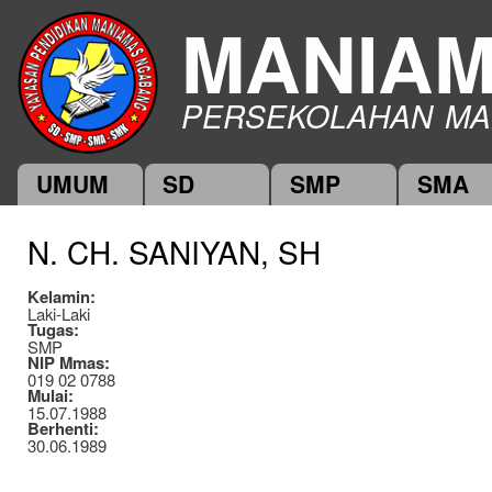
Ski
MANIA
mai
con
PERSEKOLAHAN MA
UMUM
SD
SMP
SMA
Main menu
N. CH. SANIYAN, SH
Kelamin:
Laki-Laki
Tugas:
SMP
NIP Mmas:
019 02 0788
Mulai:
15.07.1988
Berhenti:
30.06.1989