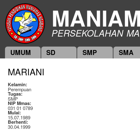
Ski
MANIA
mai
con
PERSEKOLAHAN MA
UMUM
SD
SMP
SMA
Main menu
MARIANI
Kelamin:
Perempuan
Tugas:
SMP
NIP Mmas:
031 01 0789
Mulai:
15.07.1989
Berhenti:
30.04.1999