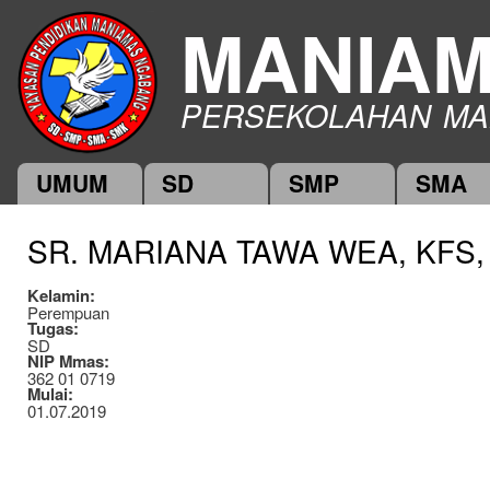
Ski
MANIA
mai
con
PERSEKOLAHAN MA
UMUM
SD
SMP
SMA
Main menu
SR. MARIANA TAWA WEA, KFS, 
Kelamin:
Perempuan
Tugas:
SD
NIP Mmas:
362 01 0719
Mulai:
01.07.2019