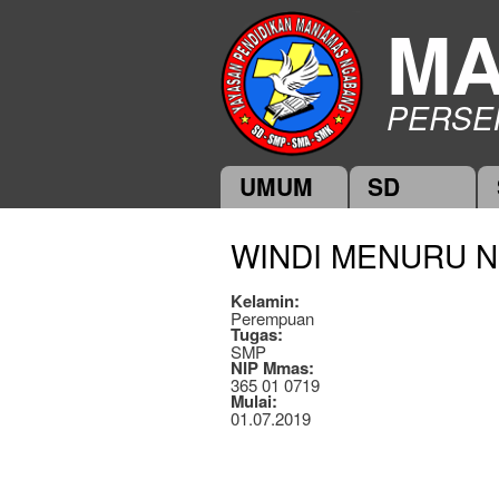
MA
PERSE
UMUM
SD
Main menu
WINDI MENURU NI
Kelamin:
Perempuan
Tugas:
SMP
NIP Mmas:
365 01 0719
Mulai:
01.07.2019