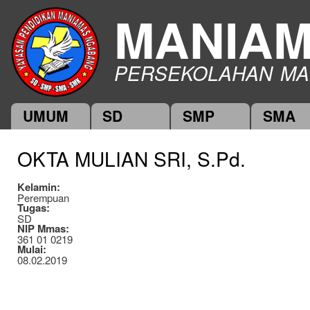
Ski
MANIA
mai
con
PERSEKOLAHAN MA
UMUM
SD
SMP
SMA
Main menu
OKTA MULIAN SRI, S.Pd.
Kelamin:
Perempuan
Tugas:
SD
NIP Mmas:
361 01 0219
Mulai:
08.02.2019