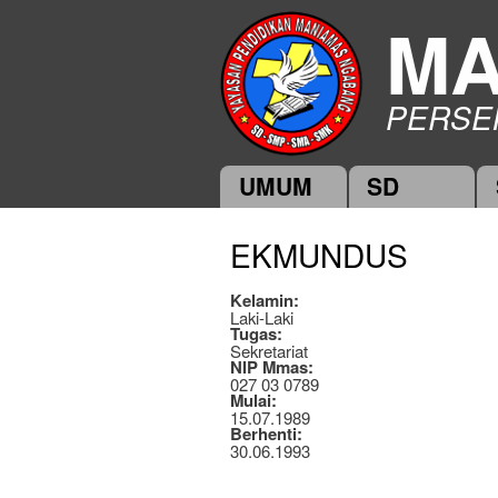
MA
PERSE
UMUM
SD
Main menu
EKMUNDUS
Kelamin:
Laki-Laki
Tugas:
Sekretariat
NIP Mmas:
027 03 0789
Mulai:
15.07.1989
Berhenti:
30.06.1993