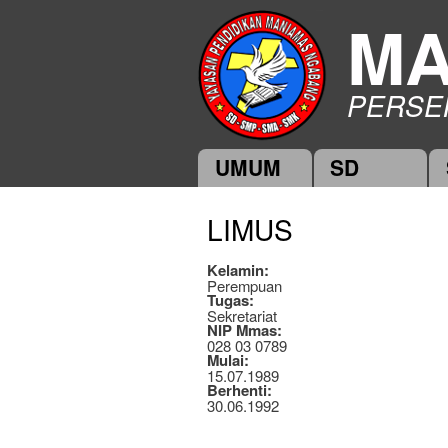
MA
PERSE
UMUM
SD
Main menu
LIMUS
Kelamin:
Perempuan
Tugas:
Sekretariat
NIP Mmas:
028 03 0789
Mulai:
15.07.1989
Berhenti:
30.06.1992