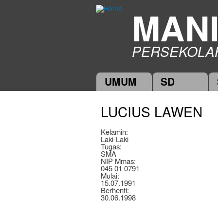
MAN
PERSEKOLA
UMUM
SD
Main menu
LUCIUS LAWEN
Kelamin:
Laki-Laki
Tugas:
SMA
NIP Mmas:
045 01 0791
Mulai:
15.07.1991
Berhenti:
30.06.1998