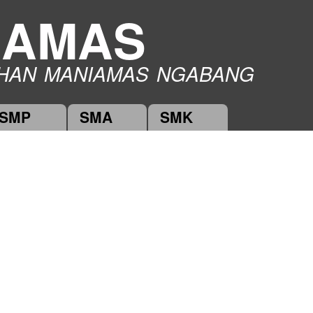
Skip to
IAMAS
main
content
HAN MANIAMAS NGABANG
SMP
SMA
SMK