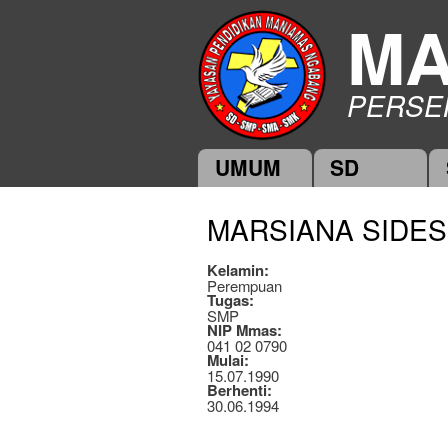
MA
PERSE
UMUM
SD
Main menu
MARSIANA SIDES
Kelamin:
Perempuan
Tugas:
SMP
NIP Mmas:
041 02 0790
Mulai:
15.07.1990
Berhenti:
30.06.1994