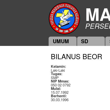
MA
PERSE
UMUM
SD
Main menu
BILANUS BEOR
Kelamin:
Laki-Laki
Tugas:
SMP
NIP Mmas:
050 02 0792
Mulai:
15.07.1992
Berhenti:
30.03.1996