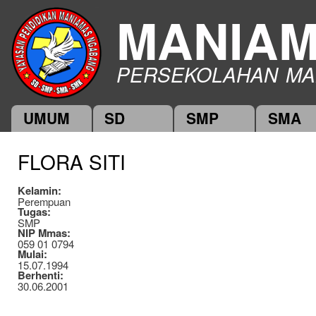
Ski
MANIA
mai
con
PERSEKOLAHAN MA
UMUM
SD
SMP
SMA
Main menu
FLORA SITI
Kelamin:
Perempuan
Tugas:
SMP
NIP Mmas:
059 01 0794
Mulai:
15.07.1994
Berhenti:
30.06.2001