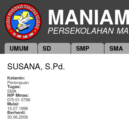
Ski
MANIA
mai
con
PERSEKOLAHAN MA
UMUM
SD
SMP
SMA
Main menu
SUSANA, S.Pd.
Kelamin:
Perempuan
Tugas:
SMA
NIP Mmas:
070 01 0796
Mulai:
15.07.1996
Berhenti:
30.06.2006