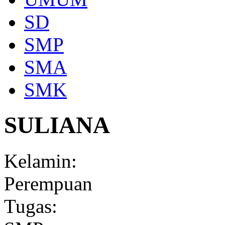
SD
SMP
SMA
SMK
SULIANA
Kelamin:
Perempuan
Tugas: