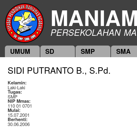
Ski
MANIA
mai
con
PERSEKOLAHAN MA
UMUM
SD
SMP
SMA
Main menu
SIDI PUTRANTO B., S.Pd.
Kelamin:
Laki-Laki
Tugas:
SMP
NIP Mmas:
110 01 0701
Mulai:
15.07.2001
Berhenti:
30.06.2006