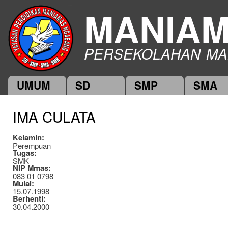
Ski
MANIA
mai
con
PERSEKOLAHAN MA
UMUM
SD
SMP
SMA
Main menu
IMA CULATA
Kelamin:
Perempuan
Tugas:
SMK
NIP Mmas:
083 01 0798
Mulai:
15.07.1998
Berhenti:
30.04.2000