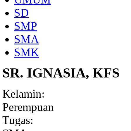
SD
SMP
SMA
SMK
SR. IGNASIA, KFS
Kelamin:
Perempuan
Tugas: