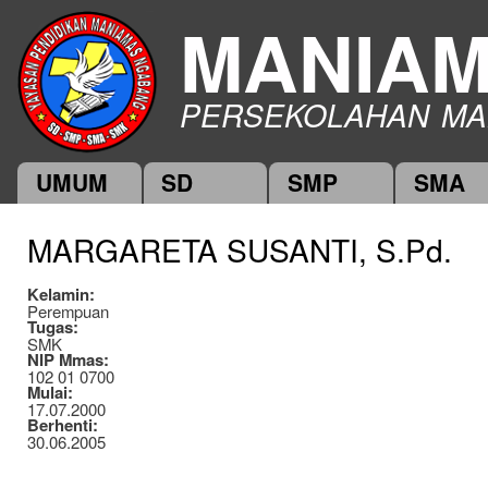
Ski
MANIA
mai
con
PERSEKOLAHAN MA
UMUM
SD
SMP
SMA
Main menu
MARGARETA SUSANTI, S.Pd.
Kelamin:
Perempuan
Tugas:
SMK
NIP Mmas:
102 01 0700
Mulai:
17.07.2000
Berhenti:
30.06.2005