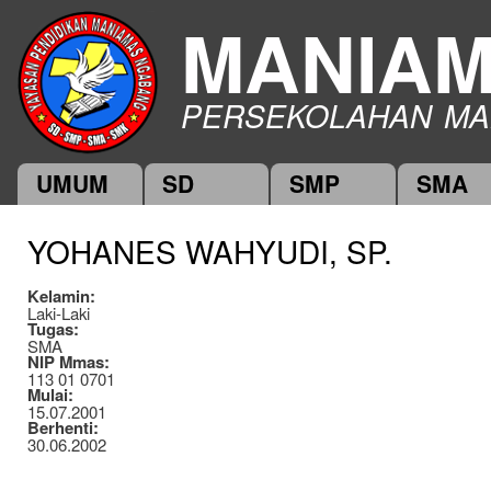
Ski
MANIA
mai
con
PERSEKOLAHAN MA
UMUM
SD
SMP
SMA
Main menu
YOHANES WAHYUDI, SP.
Kelamin:
Laki-Laki
Tugas:
SMA
NIP Mmas:
113 01 0701
Mulai:
15.07.2001
Berhenti:
30.06.2002