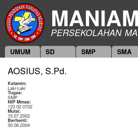
Ski
MANIA
mai
con
PERSEKOLAHAN MA
UMUM
SD
SMP
SMA
Main menu
AOSIUS, S.Pd.
Kelamin:
Laki-Laki
Tugas:
SMP
NIP Mmas:
123 02 0702
Mulai:
15.07.2002
Berhenti:
30.06.2004