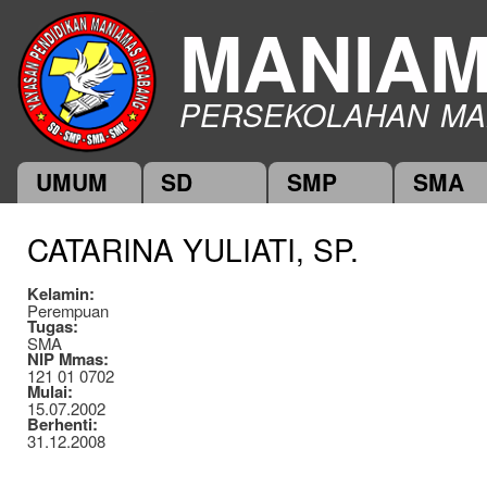
Ski
MANIA
mai
con
PERSEKOLAHAN MA
UMUM
SD
SMP
SMA
Main menu
CATARINA YULIATI, SP.
Kelamin:
Perempuan
Tugas:
SMA
NIP Mmas:
121 01 0702
Mulai:
15.07.2002
Berhenti:
31.12.2008