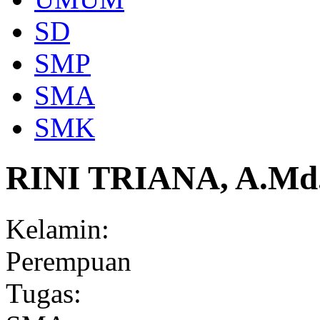
SD
SMP
SMA
SMK
RINI TRIANA, A.Md
Kelamin:
Perempuan
Tugas: