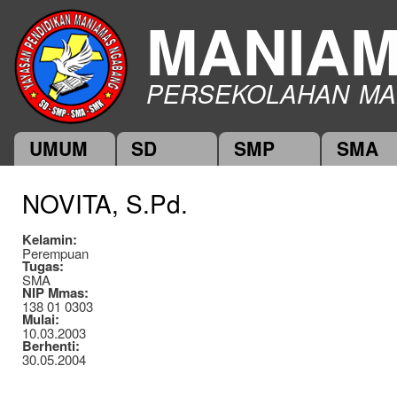
Ski
MANIA
mai
con
PERSEKOLAHAN MA
UMUM
SD
SMP
SMA
Main menu
NOVITA, S.Pd.
Kelamin:
Perempuan
Tugas:
SMA
NIP Mmas:
138 01 0303
Mulai:
10.03.2003
Berhenti:
30.05.2004