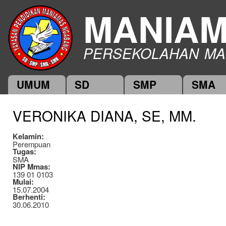
Ski
MANIA
mai
con
PERSEKOLAHAN MA
UMUM
SD
SMP
SMA
Main menu
VERONIKA DIANA, SE, MM.
Kelamin:
Perempuan
Tugas:
SMA
NIP Mmas:
139 01 0103
Mulai:
15.07.2004
Berhenti:
30.06.2010