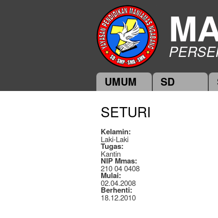
MA
PERSE
UMUM
SD
Main menu
SETURI
Kelamin:
Laki-Laki
Tugas:
Kantin
NIP Mmas:
210 04 0408
Mulai:
02.04.2008
Berhenti:
18.12.2010