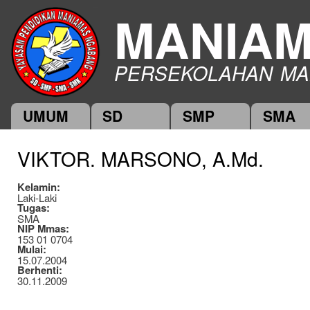
Ski
MANIA
mai
con
PERSEKOLAHAN MA
UMUM
SD
SMP
SMA
Main menu
VIKTOR. MARSONO, A.Md.
Kelamin:
Laki-Laki
Tugas:
SMA
NIP Mmas:
153 01 0704
Mulai:
15.07.2004
Berhenti:
30.11.2009