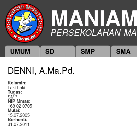
Ski
MANIA
mai
con
PERSEKOLAHAN MA
UMUM
SD
SMP
SMA
Main menu
DENNI, A.Ma.Pd.
Kelamin:
Laki-Laki
Tugas:
SMP
NIP Mmas:
168 02 0705
Mulai:
15.07.2005
Berhenti:
31.07.2011