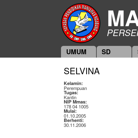
MA
PERSE
UMUM
SD
Main menu
SELVINA
Kelamin:
Perempuan
Tugas:
Kantin
NIP Mmas:
178 04 1005
Mulai:
01.10.2005
Berhenti:
30.11.2006