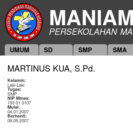
Ski
MANIA
mai
con
PERSEKOLAHAN MA
UMUM
SD
SMP
SMA
Main menu
MARTINUS KUA, S.Pd.
Kelamin:
Laki-Laki
Tugas:
SMP
NIP Mmas:
193 01 0107
Mulai:
04.01.2007
Berhenti:
08.05.2007