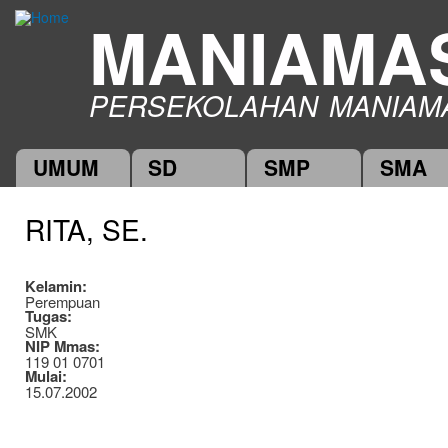
Ski
MANIAMA
mai
con
PERSEKOLAHAN MANIAM
UMUM
SD
SMP
SMA
Main menu
RITA, SE.
Kelamin:
Perempuan
Tugas:
SMK
NIP Mmas:
119 01 0701
Mulai:
15.07.2002