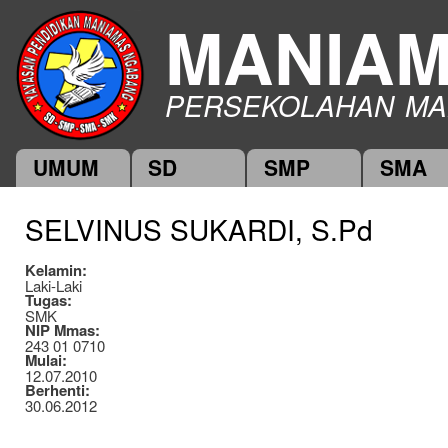
Ski
MANIA
mai
con
PERSEKOLAHAN MA
UMUM
SD
SMP
SMA
Main menu
SELVINUS SUKARDI, S.Pd
Kelamin:
Laki-Laki
Tugas:
SMK
NIP Mmas:
243 01 0710
Mulai:
12.07.2010
Berhenti:
30.06.2012